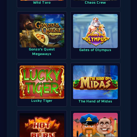
Wild Toro
Chaos Crew
Gonzo's Quest
Gates of Olympus
Megaways
Lucky Tiger
The Hand of Midas