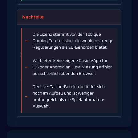
Nachteile
Die Lizenz stammt von der Tobique
Gaming Commission, die weniger strenge
Regulierungen als EU-Behörden bietet.
Wir bieten keine eigene Casino-App für
iOS oder Android an – die Nutzung erfolgt
ausschließlich über den Browser.
Der Live-Casino-Bereich befindet sich
noch im Aufbau und ist weniger
umfangreich als die Spielautomaten-
Auswahl.