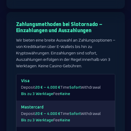
Zahlungsmethoden bei Slotornado –
Einzahlungen und Auszahlungen
Wir bieten eine breite Auswahl an Zahlungsoptionen –
von Kreditkarten über E-Wallets bis hin zu
Kryptowährungen. Einzahlungen sind sofort,
Auszahlungen erfolgen in der Regel innerhalb von 3
Werktagen. Keine Casino-Gebühren.
Visa
Deposit
20 € – 4.000 €
Time
Sofort
Withdrawal
Bis zu 3 Werktage
Fee
Keine
Mastercard
Deposit
20 € – 4.000 €
Time
Sofort
Withdrawal
Bis zu 3 Werktage
Fee
Keine