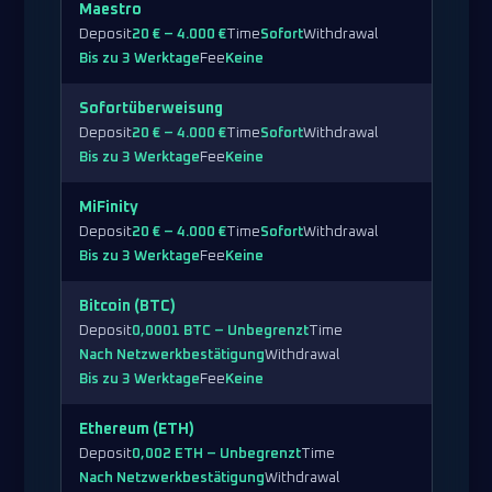
Maestro
Deposit
20 € – 4.000 €
Time
Sofort
Withdrawal
Bis zu 3 Werktage
Fee
Keine
Sofortüberweisung
Deposit
20 € – 4.000 €
Time
Sofort
Withdrawal
Bis zu 3 Werktage
Fee
Keine
MiFinity
Deposit
20 € – 4.000 €
Time
Sofort
Withdrawal
Bis zu 3 Werktage
Fee
Keine
Bitcoin (BTC)
Deposit
0,0001 BTC – Unbegrenzt
Time
Nach Netzwerkbestätigung
Withdrawal
Bis zu 3 Werktage
Fee
Keine
Ethereum (ETH)
Deposit
0,002 ETH – Unbegrenzt
Time
Nach Netzwerkbestätigung
Withdrawal