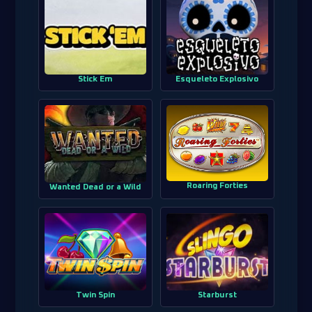
Stick Em
Esqueleto Explosivo
Roaring Forties
Wanted Dead or a Wild
Twin Spin
Starburst