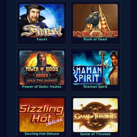
Faust
Book of Dead
Power of Gods: Hades
Shaman Spirit
Sizzling Hot Deluxe
Game of Thrones