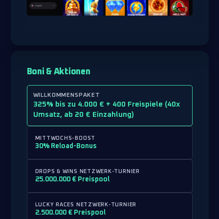
Boni & Aktionen
WILLKOMMENSPAKET
325% bis zu 4.000 € + 400 Freispiele (40x
Umsatz, ab 20 € Einzahlung)
MITTWOCHS-BOOST
30% Reload-Bonus
DROPS & WINS NETZWERK-TURNIER
25.000.000 € Preispool
LUCKY RACES NETZWERK-TURNIER
2.500.000 € Preispool