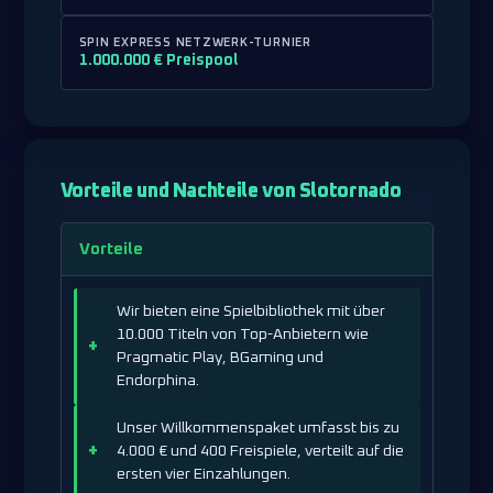
SPIN EXPRESS NETZWERK-TURNIER
1.000.000 € Preispool
Vorteile und Nachteile von Slotornado
Vorteile
Wir bieten eine Spielbibliothek mit über
10.000 Titeln von Top-Anbietern wie
Pragmatic Play, BGaming und
Endorphina.
Unser Willkommenspaket umfasst bis zu
4.000 € und 400 Freispiele, verteilt auf die
ersten vier Einzahlungen.