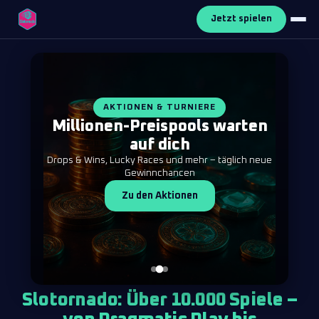
Jetzt spielen
AKTIONEN & TURNIERE
Millionen-Preispools warten
auf dich
Drops & Wins, Lucky Races und mehr – täglich neue
Gewinnchancen
Zu den Aktionen
Slotornado: Über 10.000 Spiele –